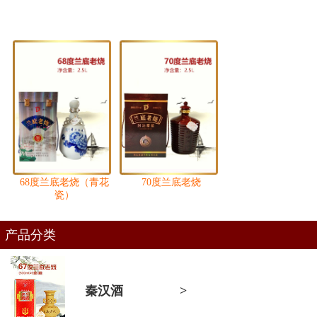
68度兰底老烧（青花
70度兰底老烧
瓷）
产品分类
秦汉酒
>